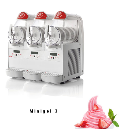
Minigel 3