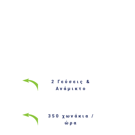
2 Γεύσεις &
Ανάμικτο
350 χωνάκια /
ώρα