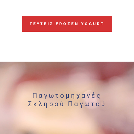
ΓΕΎΣΕΙΣ FROZEN YOGURT
Πρόγραμμα
Αναπαραγωγής
Βίντεο
Παγωτομηχανές
Σκληρού Παγωτού