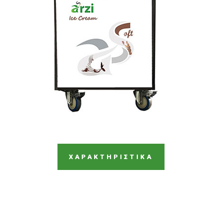
ΧΑΡΑΚΤΗΡΙΣΤΙΚΆ