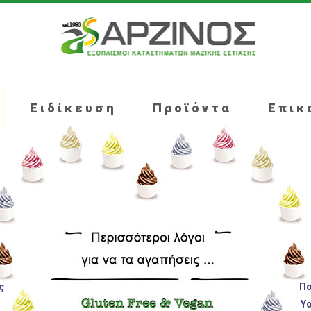
Ειδίκευση
Προϊόντα
Επικ
ς
Πα
Y