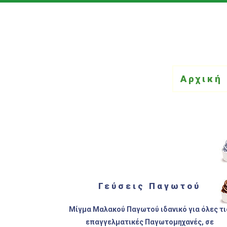
Αρχική
Γεύσεις Παγωτού
Μίγμα Μαλακού Παγωτού ιδανικό για όλες τι
επαγγελματικές Παγωτομηχανές, σε