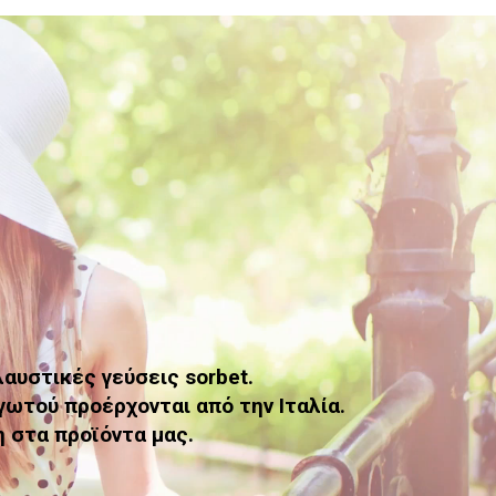
αυστικές γεύσεις sorbet.
γωτού προέρχονται από την Ιταλία.
 στα προϊόντα μας.