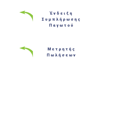
Ένδειξη
Συμπλήρωσης
Παγωτού
Μετρητής
Πωλήσεων