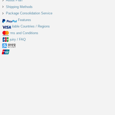
About Plan
Shipping Methods
Package Consolidation Service
Special Features
Available Countries / Regions
Terms and Conditions
Inquiry / FAQ