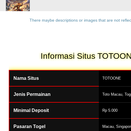
There maybe descriptions or images that are not reflec
Informasi Situs TOTOON
Nama Situs
TOTOONE
Jenis Permainan
Toto Macau, Toge
Minimal Deposit
Rp 5.000
Pasaran Togel
Macau, Singapo