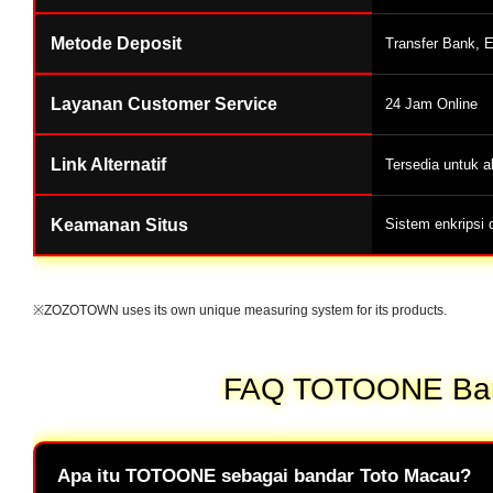
Metode Deposit
Transfer Bank, 
Layanan Customer Service
24 Jam Online
Link Alternatif
Tersedia untuk a
Keamanan Situs
Sistem enkripsi
※ZOZOTOWN uses its own unique measuring system for its products.
FAQ TOTOONE Ban
Apa itu TOTOONE sebagai bandar Toto Macau?