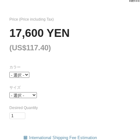
item!
Price (Price including Tax)
17,600 YEN
(US$117.40)
カラー
サイズ
Desired Quantity
International Shipping Fee Estimation