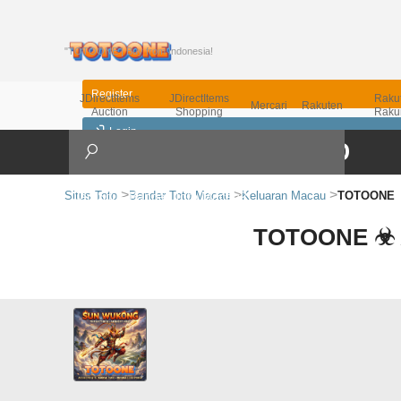
"TOTOONE | Buy from Indonesia!
Register
JDirectItems
JDirectItems
Raku
Mercari
Rakuten
Auction
Shopping
Rak
Login
English
Situs Toto
Bandar Toto Macau
Keluaran Macau
TOTOONE
TOTOONE ☣ A
First Time User?
Inquiry / FAQ
Campaign