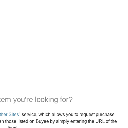
item you're looking for?
her Sites
" service, which allows you to request purchase
han those listed on Buyee by simply entering the URL of the