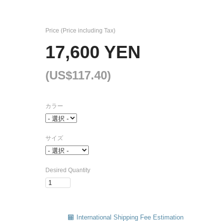
Price (Price including Tax)
17,600 YEN
(US$117.40)
カラー
サイズ
Desired Quantity
International Shipping Fee Estimation