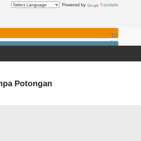
Powered by
Translate
Cart
npa Potongan