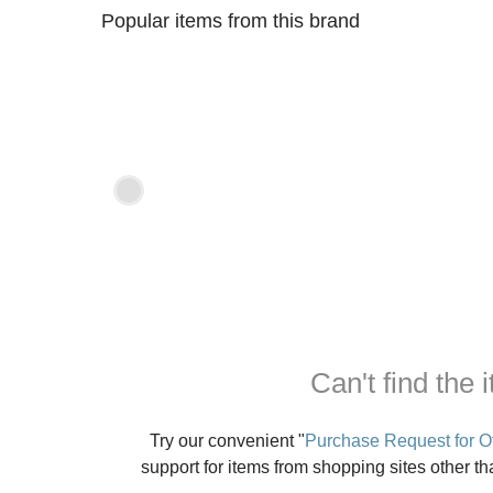
Popular items from this brand
Can't find the 
Try our convenient "
Purchase Request for Ot
support for items from shopping sites other t