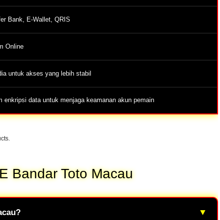
fer Bank, E-Wallet, QRIS
m Online
ia untuk akses yang lebih stabil
m enkripsi data untuk menjaga keamanan akun pemain
cts.
 Bandar Toto Macau
▼
acau?