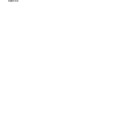
item!