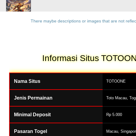
There maybe descriptions or images that are not reflec
Informasi Situs TOTOON
Nama Situs
TOTOONE
Jenis Permainan
Toto Macau, Toge
Minimal Deposit
Rp 5.000
Pasaran Togel
Macau, Singapo