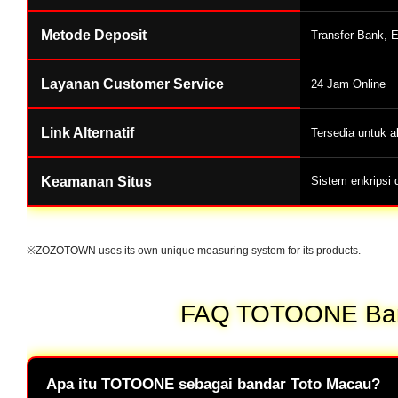
Metode Deposit
Transfer Bank, 
Layanan Customer Service
24 Jam Online
Link Alternatif
Tersedia untuk a
Keamanan Situs
Sistem enkripsi
※ZOZOTOWN uses its own unique measuring system for its products.
FAQ TOTOONE Ban
Apa itu TOTOONE sebagai bandar Toto Macau?