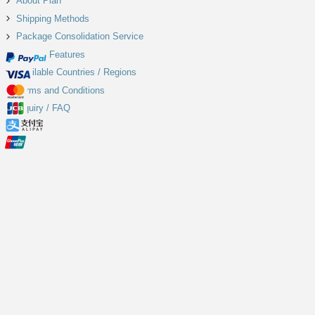
About Plan
Shipping Methods
Package Consolidation Service
Special Features
Available Countries / Regions
Terms and Conditions
Inquiry / FAQ